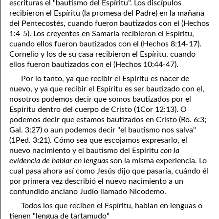
escrituras el "bautismo del Espíritu". Los discípulos
81. The Sound of the Spirit
29. Politics and Believers
recibieron el Espíritu (la promesa del Padre) en la mañana
del Pentecostés, cuando fueron bautizados con el (Hechos
30. Unequally Yoked in Marriage
82. The Wrath of God
1:4-5). Los creyentes en Samaria recibieron el Espíritu,
cuando ellos fueron bautizados con el (Hechos 8:14-17).
31. Coming Out of Babylon
84. God’s Compass
Cornelio y los de su casa recibieron el Espíritu, cuando
ellos fueron bautizados con el (Hechos 10:44-47).
32. The Forgiven Woman
85. Perfection
Por lo tanto, ya que recibir el Espíritu es nacer de
86. The Abomination of Desolation
33. The New Earth
nuevo, y ya que recibir el Espíritu es ser bautizado con el,
nosotros podemos decir que somos bautizados por el
34. The Sin of Silence
87. Antichrist
Espíritu dentro del cuerpo de Cristo (1Cor 12:13). O
podemos decir que estamos bautizados en Cristo (Ro. 6:3;
88. The Way of Grace
35. Freedom
Gal. 3:27) o aun podemos decir "el bautismo nos salva"
(1Ped. 3:21). Cómo sea que escojamos expresarlo, el
36. Gods of the Gentiles
90. Relationships
nuevo nacimiento y el bautismo del Espíritu
con la
37. Why Some Are Not Healed
91. The Vineyard of God
evidencia de hablar en lenguas
son la misma experiencia. Lo
cual pasa ahora así como Jesús dijo que pasaría, cuándo él
92. The Conversion of Saul
38. The Seven Pillars
por primera vez describió el nuevo nacimiento a un
confundido anciano Judío llamado Nicodemo.
39. Life, More Abundantly
93. Subdued
Todos los que reciben el Espíritu, hablan en lenguas o
94. The Spirit of Christ
40. Fear
tienen "lengua de tartamudo"