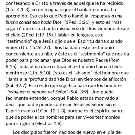
confesando a Cristo a través de aquel que le ha recibido
(1Jn. 4:1-3), en un lenguaje que el hablante nunca ha
aprendido. Eso es lo que Pedro llamó la
"respuesta a una
buena conciencia hacia Dios"
(1Ped. 3:21), y esto es "mas
seguro" que escuchar la misma voz de Dios viniendo desde
el cielo (2Ped 1:17-19). Hablar en lenguas, es el
"testimonio" que Jesús dijo que el Espíritu daría cuando
viniera (Jn. 15:26-27). Dios ha dado este testimonio
concerniente a su hijo, y éste es el "testimonio" que nos da
poder para proclamar que Dios es nuestro Padre (Rom
8:15). Toda alma que rechaza el testimonio llama a Dios
mentiroso (1Jn. 5:10). Esto es el "abismo" (del hombre) que
"llama a la "profundidad"(de Dios) en tiempos de aflicción
(Sal. 42:7). Esto es lo que significa para que los hombres
"
invoquen el nombre del Señor"
(Sof. 3:9). Uno puede
fácilmente entender, porqué Pablo estaba motivado a
decir que nadie puede confesar Jesús es Señor, sin el
Espíritu santo (1Cor. 12:1-3), porque es el Espíritu santo
que da poder a los hombres para ser vivos testimonios
para su gloria (Hechos 1:8).
Los discípulos fueron nacidos de nuevo en el día del