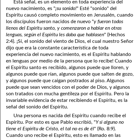
Está señal, es un elemento en toda experiencia del
69. Crucified With Christ
17. Patience
nuevo nacimiento, es "
¡su sonido!
" Esté "sonido" del
Espíritu caus
ó completo movimiento en Jerusalén, cuando
70. Homosexuality and the Bible
18. Alone With God
los discípulos fueron nacidos de nuevo "
y fueron todos
llenos del Espíritu santo, y comenzaron a hablar en otras
71. The Kingdom of God
19. Tithes and Offerings
lenguas, según el Espíritu les daba que hablasen
" (Hechos
72. The Gospel of Christ
20. Prayer
2:4). ¡Sí, el sonido del viento de Dios, el cual nuestro Señor
dijo que era la constante característica de toda
73. A Wedding Garment
21. The True Sabbath
experiencia del nuevo nacimiento, es el Espíritu hablando
en lenguas por medio de la persona que lo recibe! Cuando
22. The Besetting Sin
74. Perseverance
el Espíritu santo es recibido, algunos puede que lloren, y
algunos puede que rían, algunos puede que salten de gozo,
23. The Cry of the Righteous
75. The Resurrection
y algunos puede que caigan postrados al piso. Algunos
puede que sean vencidos con el poder de Dios, y algunos
24. What Will the Harvest Be?
76. Salvation
son tratados con mucha gentileza por el Espíritu. Pero la
25. Marriage and Divorce
77. Sanctification
invariable evidencia de estar recibiendo el Espíritu, es la
señal del sonido del Espíritu.
26. Taking the Name of the Lord
78. New Commandments
Una persona es nacida del Espíritu cuando recibe el
Espíritu. Por esto es que Pablo escribió, "
Y si alguno no
27. The Keys of the Kingdom
79. The Sacrifice of Christ
tiene el Espíritu de Cristo, el tal no es de él
" (Ro. 8:9).
Cuando uno recibe el Espíritu, esto es llamado en las
80. The Seal of God
28. Works