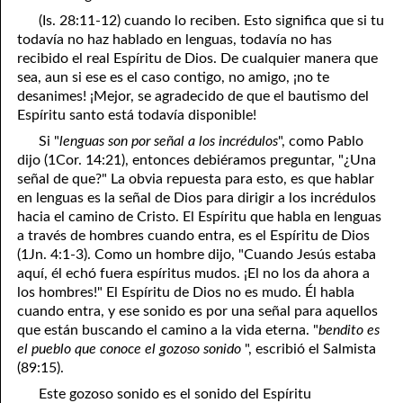
(Is. 28:11-12) cuando lo reciben. Esto significa que si tu
41. The Comforter’s Testimony
95. The Blood of Christ
todavía no haz hablado en lenguas, todavía no has
recibido el real Espíritu de Dios. De cualquier manera que
96. Spirit of a Serpent, Spirit of a Dove
42. This is My Friend
sea, aun si ese es el caso contigo, no amigo, ¡no te
desanimes! ¡Mejor, se agradecido de que el bautismo del
43. Conversion
97. Gluttony
Espíritu santo está todavía disponible!
44. The Time Is Drawing Near?
98. The Lost Lamb
Si "
lenguas son por señal a los incrédulos
", como Pablo
dijo (1Cor. 14:21), entonces debiéramos preguntar, "¿Una
45. Songs in the Night
99. Scripture Burners
señal de que?" La obvia repuesta para esto, es que hablar
en lenguas es la señal de Dios para dirigir a los incrédulos
100. Bleating and Lowing
46. The Master’s Net
hacia el camino de Cristo. El Espíritu que habla en lenguas
47. Trials are Opportunities
a través de hombres cuando entra, es el Espíritu de Dios
(1Jn. 4:1-3). Como un hombre dijo, "Cuando Jesús estaba
48. Receiving the Messenger
aquí, él echó fuera espíritus mudos. ¡El no los da ahora a
los hombres!" El Espíritu de Dios no es mudo. Él habla
49. Seven Messages to the Seven Pastors
cuando entra, y ese sonido es por una señal para aquellos
que están buscando el camino a la vida eterna. "
bendito es
50. Keep Yourself Pure
el pueblo que conoce el gozoso sonido
", escribió el Salmista
(89:15).
Este gozoso sonido es el sonido del Espíritu