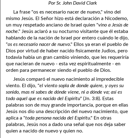
4. Stir Up the Gift of God
54. Bruised Reeds
Por Sr. John David Clark
La frase "os es necesario nacer de nuevo," vino del
5. The World’s Most Dreaded Hour
56. The Wise and the Foolish
mismo Jesús. El Señor hizo está declaración a Nicodemo,
un muy respetado anciano de Israel quien "
vino a Jesús de
6. What is Salvation?
57. Holiness
noche
." Jesús aclaró a su nocturno visitante que él estaba
7. Stand Still in Jordan
58. Is Jesus God?
hablando de la nación de Israel por entero cuándo le dijo,
"
os es necesario nacer de nuevo
." Ellos ya eran el pueblo de
59. Christ or Christianity
9. Grieved Hearts
Dios por virtud de haber nacido fisicamente Judios, pero
todavia habia un gran cambio viniendo, que les requeriría
10. The Second Death
60. Have Faith In God
que nacieran de nuevo - esta vez espiritualmente - en
orden para permanecer siendo el pueblo de Dios.
11. The Father and the Son
61. Worthy to Suffer
Jesús comparó el nuevo nacimiento al impredecible
12. Suffering and the Saints
63. Four Kinds of Soil
viento. El dijo, "
el viento sopla de donde quiere, y oyes su
sonido, mas ni sabes de dónde viene, ni a dónde va; así es
13. Cancer Conquered
64. Communion
todo aquel que es nacido del Espíritu
" (Jn. 3:8). Estas
palabras son de muy grande importancia, porque en ellas
65. The Fullness of Time
14. The Church?
Jesús nos dio una descripción del nuevo nacimiento, que
aplica a "
toda persona nacida del Espíritu
." En otras
15. How Shall They Preach, Except They Be Sent?
66. Baptism
palabras, Jesús nos a dado una señal que nos deja saber
quien a nacido de nuevo y quien no.
16. Have You Received the Holy Ghost Since You Believed?
68. No Room